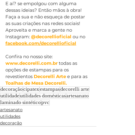
E aí? se empolgou com alguma 
dessas ideias? Então mãos à obra! 
Faça a sua e não esqueça de postar 
as suas criações nas redes sociais! 
Aproveita e marca a gente no 
Instagram: 
@decorellioficial
 ou no 
facebook.com/decorellioficial
Confira no nosso site: 
www.decorelli.com.br
 todas as 
opções de estampas para os 
revestientos
Decorelli Arte
 e para as
Toalhas de Mesa Decorelli.
decoração
cipatex
estampas
decorelli arte
utilidade
utilidades domésticas
artesanato
laminado sintético
pvc
artesanato
utilidades
decoração