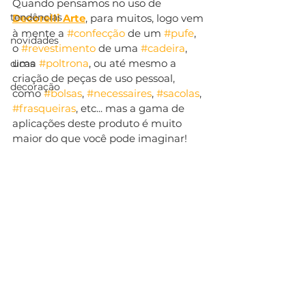
Quando pensamos no uso de 
tendências
Decorelli Arte
, para muitos, logo vem 
à mente a 
#confecção
 de um 
#pufe
, 
novidades
o 
#revestimento
 de uma 
#cadeira
, 
uma 
#poltrona
, ou até mesmo a 
dicas
criação de peças de uso pessoal, 
decoração
como 
#bolsas
, 
#necessaires
, 
#sacolas
, 
#frasqueiras
, etc... mas a gama de 
aplicações deste produto é muito 
maior do que você pode imaginar!