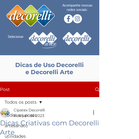
Acompanhe nossas
redes sociais:
Selecionar
Dicas de Uso Decorelli
e Decorelli Arte
Post
Todos os posts
Cipatex Decorelli
Todos os posts
6 de jan. de 2023
Dicas Criativas com Decorelli
artesanato
Arte
utilidades