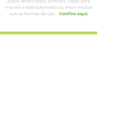
jogos americanos, aventais, capas para
móveis e eletrodomésticos, entre muitas
outras formas de uso.
Confira aqui.
MAPA DO SITE
Acompanhe
nossas
redes sociais:
Estampas Decorelli
Estampas Decorelli Arte
Dicas de uso
Whatsapp: (15) 3284-9000