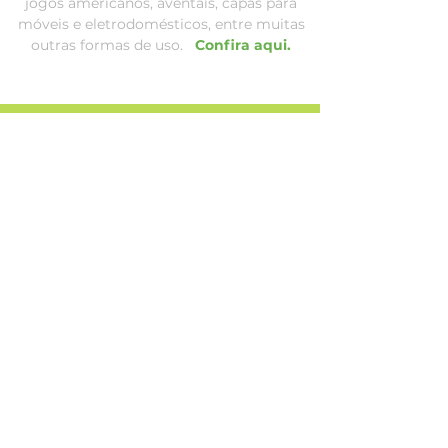
jogos americanos, aventais, capas para
móveis e eletrodomésticos, entre muitas
outras formas de uso.
Confira aqui.
MAPA DO SITE
Acompanhe
nossas
redes sociais:
Estampas Decorelli
Estampas Decorelli Arte
Dicas de uso
Whatsapp: (15) 3284-9000