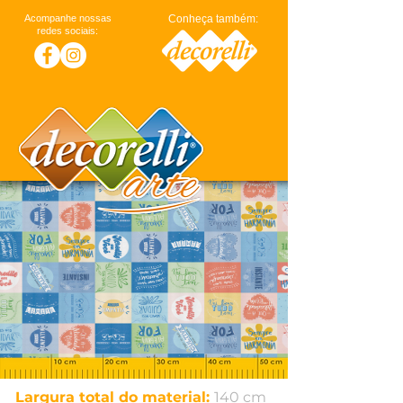
Acompanhe nossas
Conheça também:
redes sociais:
Largura total do material:
140 cm