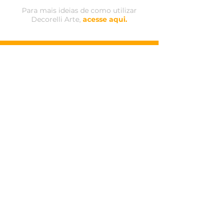
Para mais ideias de como utilizar
Decorelli Arte,
acesse aqui.
MAPA DO SITE
Acompanhe
nossas
redes sociais:
Estampas Decorelli
Estampas Decorelli Arte
Dicas de uso
Whatsapp: (15) 3284-9000
Contato