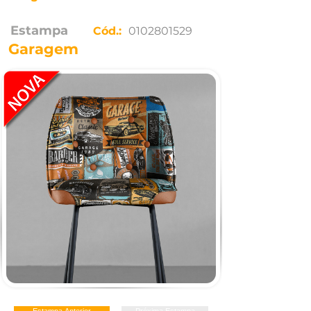
Estampa
Cód.:
0102801529
Garagem