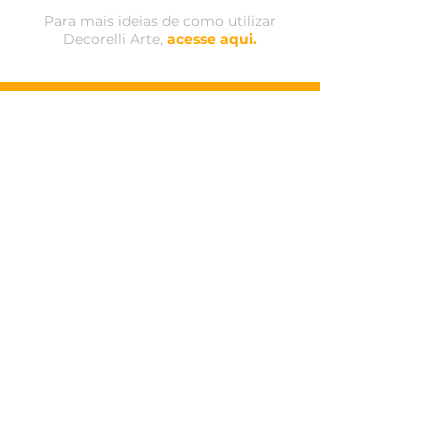
Para mais ideias de como utilizar
Decorelli Arte,
acesse aqui.
MAPA DO SITE
Acompanhe
nossas
redes sociais:
Estampas Decorelli
Estampas Decorelli Arte
Dicas de uso
Whatsapp: (15) 3284-9000
Contato