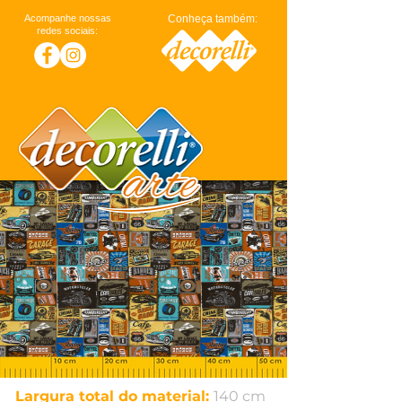
Acompanhe nossas
Conheça também:
redes sociais:
Largura total do material:
140 cm