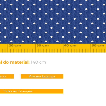
l do material:
140 cm
rior
Próxima Estampa
Todas as Estampas