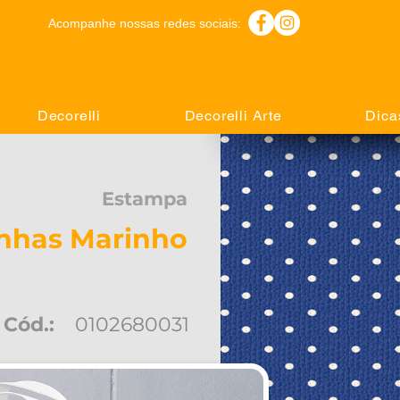
Acompanhe nossas redes sociais:
Decorelli
Decorelli Arte
Dica
Estampa
inhas Marinho
Cód.:
0102680031